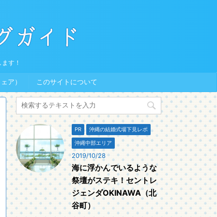
します！
ウェア）
このサイトについて
PR
沖縄の結婚式場下見レポ
沖縄中部エリア
2019/10/28
海に浮かんでいるような
祭壇がステキ！セントレ
ジェンダOKINAWA（北
谷町）