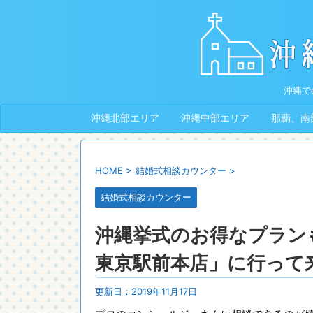
沖縄で
沖縄北部エリア
沖縄中部エリア
那覇、南
HOME
>
結婚式相談カウンター
>
結婚式相談カウンター
沖縄挙式のお得なプラン
東京駅前本店」に行って
更新日：
2019年11月17日