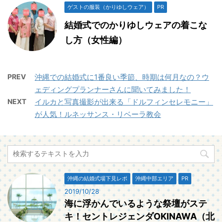
ゲストの服装（かりゆしウェア）
PR
結婚式でのかりゆしウェアの着こな
し方（女性編）
PREV
沖縄での結婚式に1番良い季節、時期は何月なの？ウ
ェディングプランナーさんに聞いてみました！
NEXT
イルカと写真撮影が出来る「ドルフィンセレモニー」
が人気！ルネッサンス・リベーラ教会
沖縄の結婚式場下見レポ
沖縄中部エリア
PR
2019/10/28
海に浮かんでいるような祭壇がステ
キ！セントレジェンダOKINAWA（北