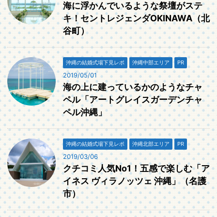
海に浮かんでいるような祭壇がステ
キ！セントレジェンダOKINAWA（北
谷町）
沖縄の結婚式場下見レポ
沖縄中部エリア
PR
2019/05/01
海の上に建っているかのようなチャ
ペル「アートグレイスガーデンチャ
ペル沖縄」
沖縄の結婚式場下見レポ
沖縄北部エリア
PR
2019/03/06
クチコミ人気No1！五感で楽しむ「ア
イネス ヴィラノッツェ 沖縄」（名護
市）