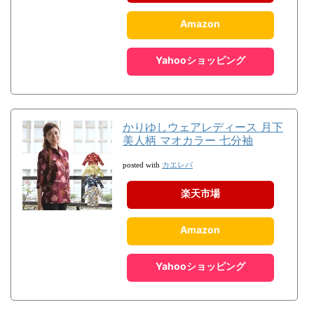
Amazon
Yahooショッピング
かりゆしウェアレディース 月下
美人柄 マオカラー 七分袖
カエレバ
posted with
楽天市場
Amazon
Yahooショッピング