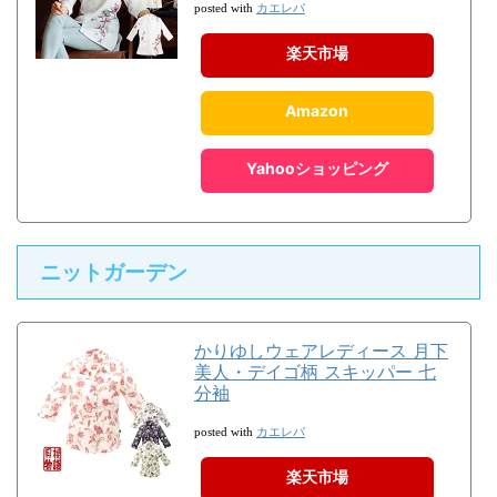
カエレバ
posted with
楽天市場
Amazon
Yahooショッピング
ニットガーデン
かりゆしウェアレディース 月下
美人・デイゴ柄 スキッパー 七
分袖
カエレバ
posted with
楽天市場