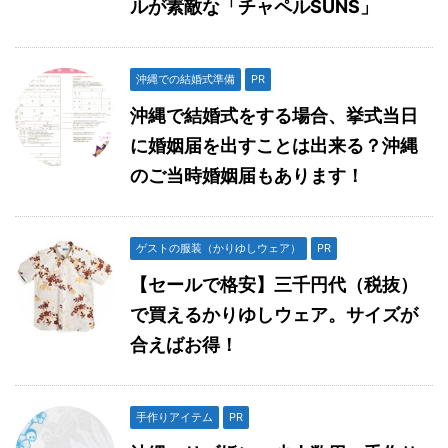
ルが素敵な「チャペルSUNS」
沖縄での結婚式準備
PR
沖縄で結婚式をする場合、挙式当日
に婚姻届を出すことは出来る？沖縄
のご当時婚姻届もあります！
ゲストの服装（かりゆしウェア）
PR
【セールで格安】三千円代（税抜）
で買えるかりゆしウェア。サイズが
合えばお得！
手作りアイテム
PR