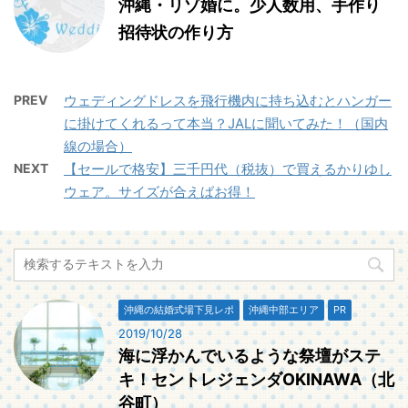
沖縄・リゾ婚に。少人数用、手作り
招待状の作り方
PREV
ウェディングドレスを飛行機内に持ち込むとハンガー
に掛けてくれるって本当？JALに聞いてみた！（国内
線の場合）
NEXT
【セールで格安】三千円代（税抜）で買えるかりゆし
ウェア。サイズが合えばお得！
沖縄の結婚式場下見レポ
沖縄中部エリア
PR
2019/10/28
海に浮かんでいるような祭壇がステ
キ！セントレジェンダOKINAWA（北
谷町）