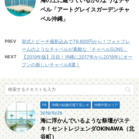
海の上に建っているかのようなチャ
ペル「アートグレイスガーデンチャ
ペル沖縄」
PREV
挙式とビーチ撮影込みで79,800円から！フォトフレ
ームのようなチャペルが素敵な「チャペルSUNS」
NEXT
【2019年版】注目！沖縄に2017年から2018年にオー
プンの新しいチャペル8選！
PR
沖縄の結婚式場下見レポ
沖縄中部エリア
2019/10/28
海に浮かんでいるような祭壇がステ
キ！セントレジェンダOKINAWA（北
谷町）